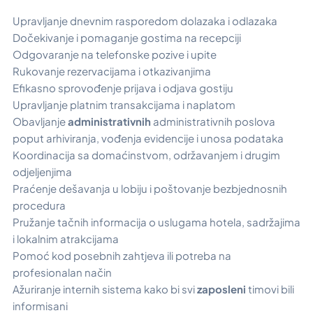
Upravljanje dnevnim rasporedom dolazaka i odlazaka
Dočekivanje i pomaganje gostima na recepciji
Odgovaranje na telefonske pozive i upite
Rukovanje rezervacijama i otkazivanjima
Efikasno sprovođenje prijava i odjava gostiju
Upravljanje platnim transakcijama i naplatom
Obavljanje
administrativnih
administrativnih poslova
poput arhiviranja, vođenja evidencije i unosa podataka
Koordinacija sa domaćinstvom, održavanjem i drugim
odjeljenjima
Praćenje dešavanja u lobiju i poštovanje bezbjednosnih
procedura
Pružanje tačnih informacija o uslugama hotela, sadržajima
i lokalnim atrakcijama
Pomoć kod posebnih zahtjeva ili potreba na
profesionalan način
Ažuriranje internih sistema kako bi svi
zaposleni
timovi bili
informisani