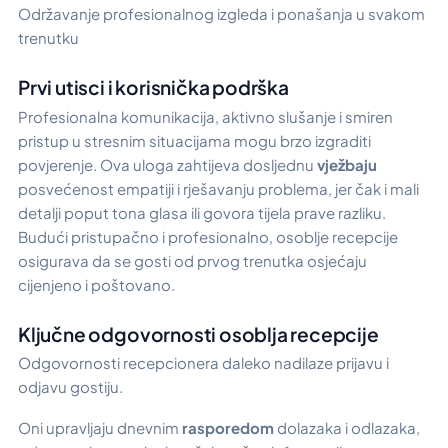
Održavanje profesionalnog izgleda i ponašanja u svakom
trenutku
Prvi utisci i korisnička podrška
Profesionalna komunikacija, aktivno slušanje i smiren
pristup u stresnim situacijama mogu brzo izgraditi
povjerenje. Ova uloga zahtijeva dosljednu
vježbaju
posvećenost empatiji i rješavanju problema, jer čak i mali
detalji poput tona glasa ili govora tijela prave razliku.
Budući pristupačno i profesionalno, osoblje recepcije
osigurava da se gosti od prvog trenutka osjećaju
cijenjeno i poštovano.
Ključne odgovornosti osoblja recepcije
Odgovornosti recepcionera daleko nadilaze prijavu i
odjavu gostiju.
Oni upravljaju dnevnim
rasporedom
dolazaka i odlazaka,