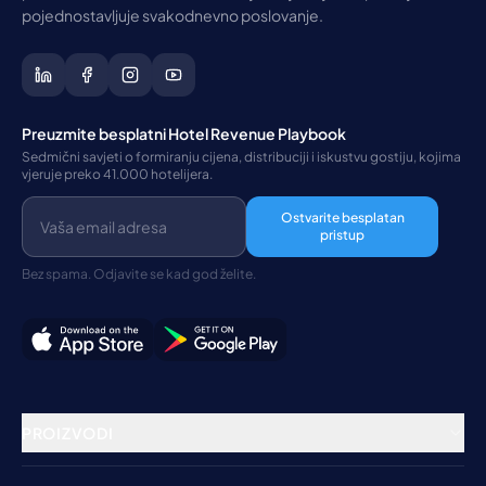
pojednostavljuje svakodnevno poslovanje.
Preuzmite besplatni Hotel Revenue Playbook
Sedmični savjeti o formiranju cijena, distribuciji i iskustvu gostiju, kojima
vjeruje preko 41.000 hotelijera.
Ostvarite besplatan
pristup
Bez spama. Odjavite se kad god želite.
PROIZVODI
Rezervacioni sistem