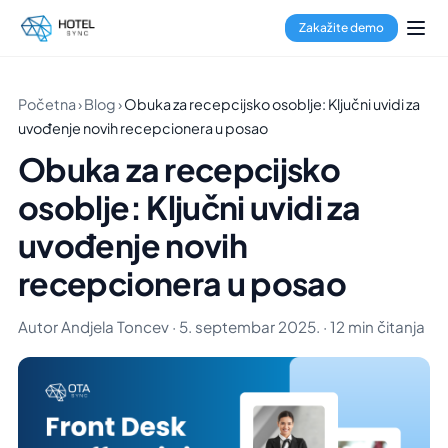
Zakažite demo
Početna
›
Blog
›
Obuka za recepcijsko osoblje: Ključni uvidi za
uvođenje novih recepcionera u posao
Obuka za recepcijsko
osoblje: Ključni uvidi za
uvođenje novih
recepcionera u posao
Autor Andjela Toncev · 5. septembar 2025. · 12 min čitanja