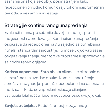
saznanja ona koja se dobiju posmatranjem kako
recepcioneri prirodno komuniciraju tokom najprometnijih
perioda, a ne samo iz izvještaja.
Strategije kontinuiranog unapređenja
Evaluacija sama po sebi nije dovoljna, mora je pratiti i
mogućnost napredovanja. Kontinuirano unapređenje
osigurava da recepcioneri rastu zajedno sa potrebama
hotela i standardima industrije. To može uključivati sesije
osvježavanja znanja, mentorske programe ili upoznavanje
sa novim tehnologijama.
Korisna napomena:
Zato obuka
nikada ne bi trebalo da
se završi nakon uvodne obuke. Kontinuirano učenje
sprečava stagnaciju i pomaže recepcionerima da ostanu
motivisani. Kada se zaposleni osjećaju cijenjeno,
uzvraćaju lojalnošću i jačom posvećenošću svojoj ulozi.
Savjet stručnjaka:
Podstičite sesije uzajamnog