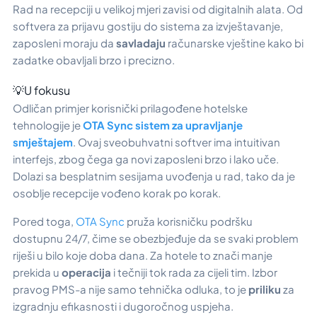
Rad na recepciji u velikoj mjeri zavisi od digitalnih alata. Od
softvera za prijavu gostiju do sistema za izvještavanje,
zaposleni moraju da
savladaju
računarske vještine kako bi
zadatke obavljali brzo i precizno.
💡U fokusu
Odličan primjer korisnički prilagođene hotelske
tehnologije je
OTA Sync sistem za upravljanje
smještajem
. Ovaj sveobuhvatni softver ima intuitivan
interfejs, zbog čega ga novi zaposleni brzo i lako uče.
Dolazi sa besplatnim sesijama uvođenja u rad, tako da je
osoblje recepcije vođeno korak po korak.
Pored toga,
OTA Sync
pruža korisničku podršku
dostupnu 24/7, čime se obezbjeđuje da se svaki problem
riješi u bilo koje doba dana. Za hotele to znači manje
prekida u
operacija
i tečniji tok rada za cijeli tim. Izbor
pravog PMS-a nije samo tehnička odluka, to je
priliku
za
izgradnju efikasnosti i dugoročnog uspjeha.