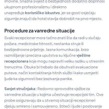
imovine. Snažna svijest o bezbjednosti dodatno doprinosi
ukupnom profesionalizmu i direktno
unapređuje
korisničko iskustvo
, jer se gosti osjećaju
sigurnije znajući da hotel stavlja dobrobit na prvo mjesto.
Procedure za vanredne situacije
Svaki recepcioner mora tačno znati šta da radi u slučaju
požara, medicinske hitnosti, nestanka struje ili
bezbjednosne prijetnje. Jasna komunikacija, brzo
razmišljanje i precizna uputstva su ključne
vještine
recepcionera
koje mogu napraviti veliku razliku u stresnim
trenucima. Obuka bi trebalo da obuhvati evakuacione
puteve, način kontaktiranja hitnih službi i kako usmjeriti
ljude ka sigurnosti bez izazivanja panike.
Savjet stručnjaka:
Redovno sprovodite vježbe za
vanredne situacije u kojima učestvuje recepcijski tim. Ove
probe osiguravaju da u stvarnoj situaciji recepcioneri
djeluju smireno i samouvjereno, štiteći i ljude i poslovanje