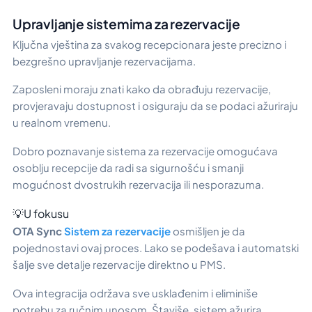
Upravljanje sistemima za rezervacije
Ključna vještina za svakog recepcionara jeste precizno i
bezgrešno upravljanje rezervacijama.
Zaposleni moraju znati kako da obrađuju rezervacije,
provjeravaju dostupnost i osiguraju da se podaci ažuriraju
u realnom vremenu.
Dobro poznavanje sistema za rezervacije omogućava
osoblju recepcije da radi sa sigurnošću i smanji
mogućnost dvostrukih rezervacija ili nesporazuma.
💡U fokusu
OTA Sync
Sistem za rezervacije
osmišljen je da
pojednostavi ovaj proces. Lako se podešava i automatski
šalje sve detalje rezervacije direktno u PMS.
Ova integracija održava sve usklađenim i eliminiše
potrebu za ručnim unosom. Štaviše, sistem ažurira