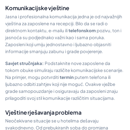
Komunikacijske vještine
Jasna i profesionalna komunikacija jedna je od najvažnijih
vještina za zaposlene na recepciji. Bilo da se radi o
direktnom kontaktu, e-mailu ili
telefonskom
pozivu, ton i
jasnoća su podjednako važni kao i sama poruka.
Zaposleni koji umiju jednostavno i ljubazno objasniti
informacije smanjuju zabunu i grade povjerenje.
Savjet stručnjaka:
Podstaknite nove zaposlene da
tokom obuke simuliraju različite komunikacijske scenarije.
Na primjer, mogu potvrditi
termin
putem telefona ili
ljubazno odbiti zahtjev koji nije moguć. Ovakve vježbe
grade samopouzdanje i osiguravaju da zaposleni znaju
prilagoditi svoj stil komunikacije različitim situacijama.
Vještine rješavanja problema
Neočekivane situacije se u hotelima dešavaju
svakodnevno. Od prebukiranih soba do promjena