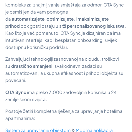
kompleks za iznajmljivanje smještaja za odmor, OTA Sync
je osmišljen da vam pomogne
da
automatizujete
,
optimizujete
, i
maksimizujete
prihod
dok gosti ostaju u srži
personalizovanog iskustva
.
Kao što je već pomenuto, OTA Sync je dizajniran da ima
intuitivan interfejs, kao i besplatan onboarding i uvijek
dostupnu korisničku podršku.
Zahvaljujući tehnologiji zasnovanoj na cloudu, troškovi
su
drastično smanjeni
, svakodnevni zadaci su
automatizovani, a ukupna efikasnost i prihodi objekta su
povećani.
OTA Sync
ima preko 3.000 zadovoljnih korisnika u 24
zemlje širom svijeta.
Postoje četiri kompletna rješenja za upravljanje hotelima i
apartmanima:
Sistem za upravljanje objektom
&
Mobilna aplikacija