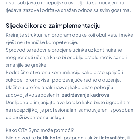
osposobljavaju recepcijsko osoblje da samouvjereno
rješava izazove i održava snažan odnos sa svim gostima.
Sljedeći koraci za implementaciju
Kreirajte strukturiran program obuke koji obuhvata i meke
vještine i tehničke kompetencije.
Sprovodite redovne procjene učinka uz kontinuirane
mogućnosti učenja kako bi osoblje ostalo motivisano i
smanjile se greške.
Podstičite otvorenu komunikaciju kako biste spriječili
sukobe i promovisali podržavajuće radno okruženje.
Ulažite u profesionalni razvoj kako biste poboljšali
zadovoljstvo zaposlenih i
zadržavanje kadrova
.
Dosljedno primjenjujte ove korake kako biste izgradili tim
na recepciji koji je profesionalan, samouvjeren i sposoban
da pruži izvanrednu uslugu.
Kako OTA Sync može pomoći?
Bilo da vodite
butik hotel
, potpuno uslužni
letovalište
, ili