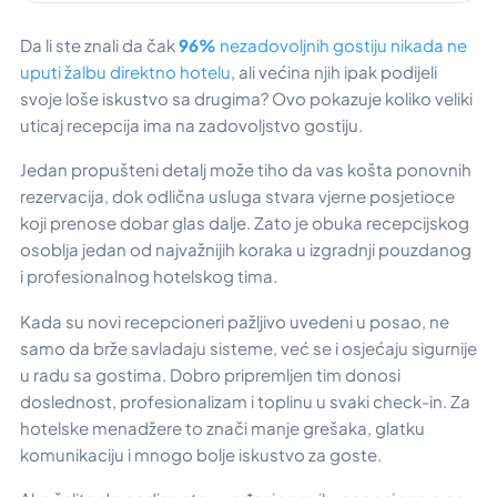
Da li ste znali da čak
96%
nezadovoljnih gostiju nikada ne
uputi žalbu direktno hotelu
, ali većina njih ipak podijeli
svoje loše iskustvo sa drugima? Ovo pokazuje koliko veliki
uticaj recepcija ima na zadovoljstvo gostiju.
Jedan propušteni detalj može tiho da vas košta ponovnih
rezervacija, dok odlična usluga stvara vjerne posjetioce
koji prenose dobar glas dalje. Zato je obuka recepcijskog
osoblja jedan od najvažnijih koraka u izgradnji pouzdanog
i profesionalnog hotelskog tima.
Kada su novi recepcioneri pažljivo uvedeni u posao, ne
samo da brže savladaju sisteme, već se i osjećaju sigurnije
u radu sa gostima. Dobro pripremljen tim donosi
doslednost, profesionalizam i toplinu u svaki check-in. Za
hotelske menadžere to znači manje grešaka, glatku
komunikaciju i mnogo bolje iskustvo za goste.