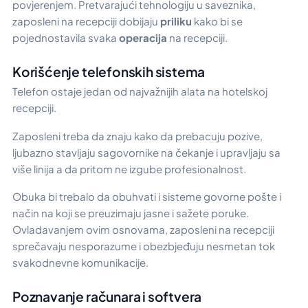
povjerenjem. Pretvarajući tehnologiju u saveznika,
zaposleni na recepciji dobijaju
priliku
kako bi se
pojednostavila svaka
operacija
na recepciji.
Korišćenje telefonskih sistema
Telefon ostaje jedan od najvažnijih alata na hotelskoj
recepciji.
Zaposleni treba da znaju kako da prebacuju pozive,
ljubazno stavljaju sagovornike na čekanje i upravljaju sa
više linija a da pritom ne izgube profesionalnost.
Obuka bi trebalo da obuhvati i sisteme govorne pošte i
način na koji se preuzimaju jasne i sažete poruke.
Ovladavanjem ovim osnovama, zaposleni na recepciji
sprečavaju nesporazume i obezbjeđuju nesmetan tok
svakodnevne komunikacije.
Poznavanje računara i softvera