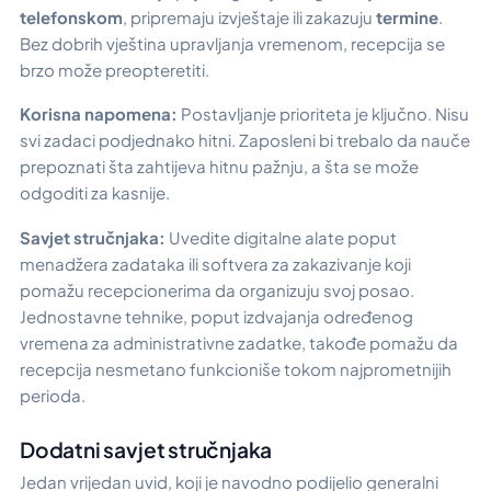
telefonskom
, pripremaju izvještaje ili zakazuju
termine
.
Bez dobrih vještina upravljanja vremenom, recepcija se
brzo može preopteretiti.
Korisna napomena:
Postavljanje prioriteta je ključno. Nisu
svi zadaci podjednako hitni. Zaposleni bi trebalo da nauče
prepoznati šta zahtijeva hitnu pažnju, a šta se može
odgoditi za kasnije.
Savjet stručnjaka:
Uvedite digitalne alate poput
menadžera zadataka ili softvera za zakazivanje koji
pomažu recepcionerima da organizuju svoj posao.
Jednostavne tehnike, poput izdvajanja određenog
vremena za administrativne zadatke, takođe pomažu da
recepcija nesmetano funkcioniše tokom najprometnijih
perioda.
Dodatni savjet stručnjaka
Jedan vrijedan uvid, koji je navodno podijelio generalni