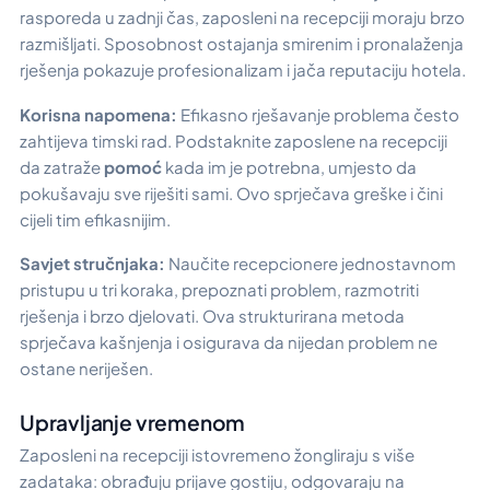
rasporeda u zadnji čas, zaposleni na recepciji moraju brzo
razmišljati. Sposobnost ostajanja smirenim i pronalaženja
rješenja pokazuje profesionalizam i jača reputaciju hotela.
Korisna napomena:
Efikasno rješavanje problema često
zahtijeva timski rad. Podstaknite zaposlene na recepciji
da zatraže
pomoć
kada im je potrebna, umjesto da
pokušavaju sve riješiti sami. Ovo sprječava greške i čini
cijeli tim efikasnijim.
Savjet stručnjaka:
Naučite recepcionere jednostavnom
pristupu u tri koraka, prepoznati problem, razmotriti
rješenja i brzo djelovati. Ova strukturirana metoda
sprječava kašnjenja i osigurava da nijedan problem ne
ostane neriješen.
Upravljanje vremenom
Zaposleni na recepciji istovremeno žongliraju s više
zadataka: obrađuju prijave gostiju, odgovaraju na