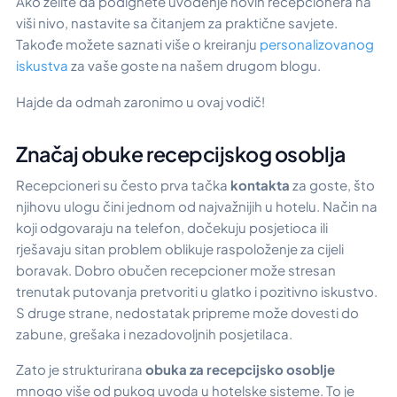
Ako želite da podignete uvođenje novih recepcionera na
viši nivo, nastavite sa čitanjem za praktične savjete.
Takođe možete saznati više o kreiranju
personalizovanog
iskustva
za vaše goste na našem drugom blogu.
Hajde da odmah zaronimo u ovaj vodič!
Značaj obuke recepcijskog osoblja
Recepcioneri su često prva tačka
kontakta
za goste, što
njihovu ulogu čini jednom od najvažnijih u hotelu. Način na
koji odgovaraju na telefon, dočekuju posjetioca ili
rješavaju sitan problem oblikuje raspoloženje za cijeli
boravak. Dobro obučen recepcioner može stresan
trenutak putovanja pretvoriti u glatko i pozitivno iskustvo.
S druge strane, nedostatak pripreme može dovesti do
zabune, grešaka i nezadovoljnih posjetilaca.
Zato je strukturirana
obuka za recepcijsko osoblje
mnogo više od pukog uvoda u hotelske sisteme. To je