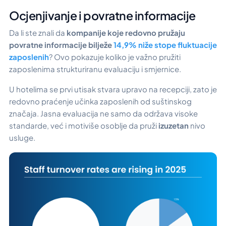
Ocjenjivanje i povratne informacije
Da li ste znali da
kompanije koje redovno pružaju
povratne informacije bilježe
14,9% niže stope fluktuacije
zaposlenih
? Ovo pokazuje koliko je važno pružiti
zaposlenima strukturiranu evaluaciju i smjernice.
U hotelima se prvi utisak stvara upravo na recepciji, zato je
redovno praćenje učinka zaposlenih od suštinskog
značaja. Jasna evaluacija ne samo da održava visoke
standarde, već i motiviše osoblje da pruži
izuzetan
nivo
usluge.