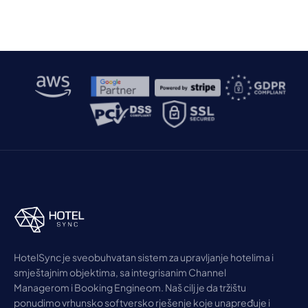
HotelSync je sveobuhvatan sistem za upravljanje hotelima i
smještajnim objektima, sa integrisanim Channel
Managerom i Booking Engineom. Naš cilj je da tržištu
ponudimo vrhunsko softversko rješenje koje unapređuje i