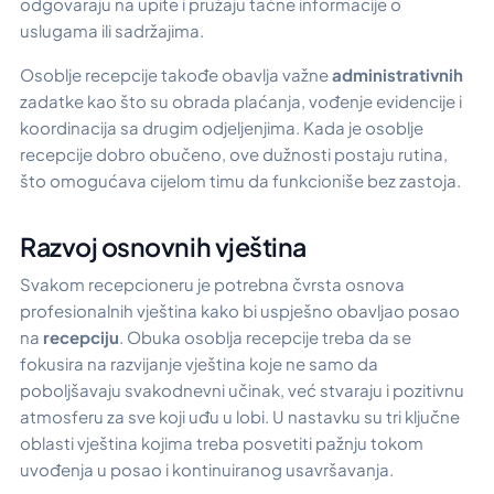
odgovaraju na upite i pružaju tačne informacije o
uslugama ili sadržajima.
Osoblje recepcije takođe obavlja važne
administrativnih
zadatke kao što su obrada plaćanja, vođenje evidencije i
koordinacija sa drugim odjeljenjima. Kada je osoblje
recepcije dobro obučeno, ove dužnosti postaju rutina,
što omogućava cijelom timu da funkcioniše bez zastoja.
Razvoj osnovnih vještina
Svakom recepcioneru je potrebna čvrsta osnova
profesionalnih vještina kako bi uspješno obavljao posao
na
recepciju
. Obuka osoblja recepcije treba da se
fokusira na razvijanje vještina koje ne samo da
poboljšavaju svakodnevni učinak, već stvaraju i pozitivnu
atmosferu za sve koji uđu u lobi. U nastavku su tri ključne
oblasti vještina kojima treba posvetiti pažnju tokom
uvođenja u posao i kontinuiranog usavršavanja.