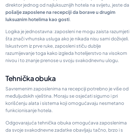
direktor jednog od najluksuznijih hotela na svijetu, jeste da
pošalje zaposlene na recepciji da borave u drugim
luksuznim hotelima kao gosti
.
Logika je jednostavna: zaposleni ne mogu zaista razumjeti
šta znači vrhunska usluga ako je nikada nisu sami doživjeli.
Iskustvom iz prve ruke, zaposleni stiču dublje
razumijevanje toga kako izgleda hotelijerstvo na visokom
nivou i to znanje prenose u svoju svakodnevnu ulogu.
Tehnička obuka
Savremenim zaposlenima na recepciji potrebno je više od
međuljudskih vještina. Moraju se osjećati sigurno i pri
korišćenju alata i sistema koji omogućavaju nesmetano
funkcionisanje hotela.
Odgovarajuća tehnička obuka omogućava zaposlenima
da svoje svakodnevne zadatke obavljaju tačno, brzo i s