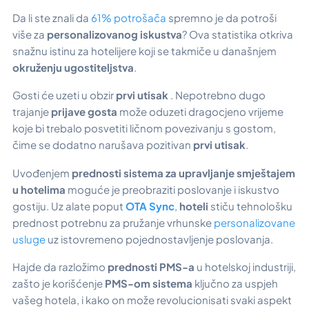
Da li ste znali da
61% potrošača
spremno je da potroši
više za
personalizovanog iskustva
? Ova statistika otkriva
snažnu istinu za hotelijere koji se takmiče u današnjem
okruženju ugostiteljstva
.
Gosti će uzeti u obzir
prvi utisak
. Nepotrebno dugo
trajanje
prijave gosta
može oduzeti dragocjeno vrijeme
koje bi trebalo posvetiti ličnom povezivanju s gostom,
čime se dodatno narušava pozitivan
prvi utisak
.
Uvođenjem
prednosti sistema za upravljanje smještajem
u hotelima
moguće je preobraziti poslovanje i iskustvo
gostiju. Uz alate poput
OTA Sync
,
hoteli
stiču tehnološku
prednost potrebnu za pružanje vrhunske
personalizovane
usluge
uz istovremeno pojednostavljenje poslovanja.
Hajde da razložimo
prednosti PMS-a
u hotelskoj industriji,
zašto je korišćenje
PMS-om
sistema
ključno za uspjeh
vašeg hotela, i kako on može revolucionisati svaki aspekt