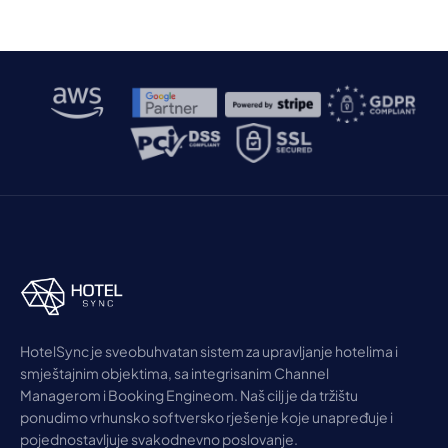
HotelSync je sveobuhvatan sistem za upravljanje hotelima i
smještajnim objektima, sa integrisanim Channel
Managerom i Booking Engineom. Naš cilj je da tržištu
ponudimo vrhunsko softversko rješenje koje unapređuje i
pojednostavljuje svakodnevno poslovanje.