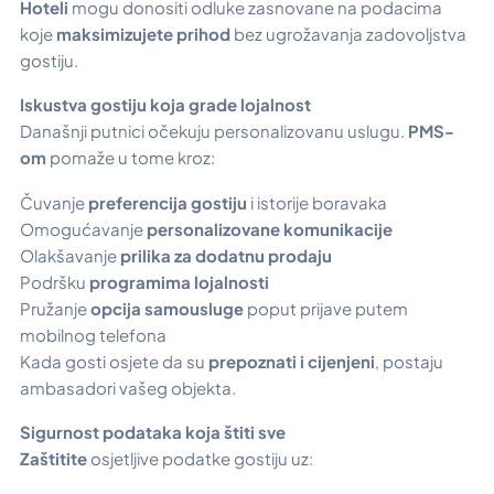
Hoteli
mogu donositi odluke zasnovane na podacima
koje
maksimizujete prihod
bez ugrožavanja zadovoljstva
gostiju.
Iskustva gostiju koja grade lojalnost
Današnji putnici očekuju personalizovanu uslugu.
PMS-
om
pomaže u tome kroz:
Čuvanje
preferencija gostiju
i istorije boravaka
Omogućavanje
personalizovane komunikacije
Olakšavanje
prilika za dodatnu prodaju
Podršku
programima lojalnosti
Pružanje
opcija samouslugе
poput prijave putem
mobilnog telefona
Kada gosti osjete da su
prepoznati i cijenjeni
, postaju
ambasadori vašeg objekta.
Sigurnost podataka koja štiti sve
Zaštitite
osjetljive podatke gostiju uz: