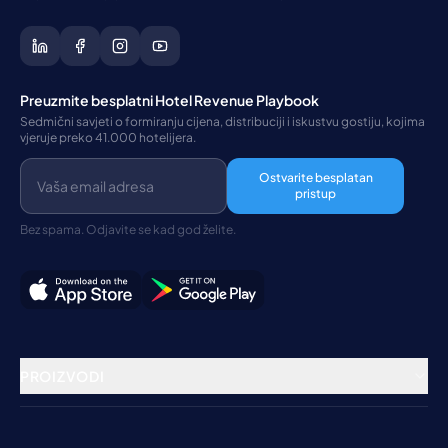
Preuzmite besplatni Hotel Revenue Playbook
Sedmični savjeti o formiranju cijena, distribuciji i iskustvu gostiju, kojima
vjeruje preko 41.000 hotelijera.
Ostvarite besplatan
pristup
Bez spama. Odjavite se kad god želite.
PROIZVODI
Rezervacioni sistem
Channel Manager