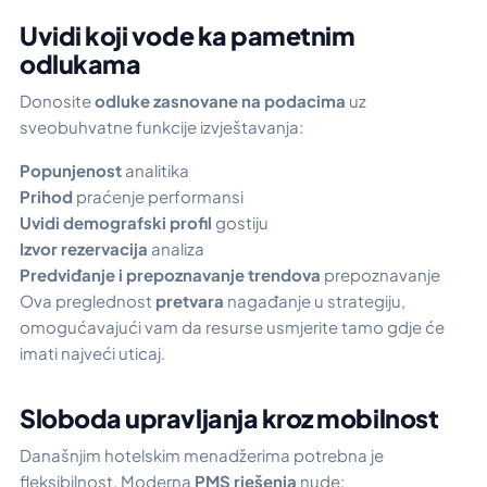
Uvidi koji vode ka pametnim
odlukama
Donosite
odluke zasnovane na podacima
uz
sveobuhvatne funkcije izvještavanja:
Popunjenost
analitika
Prihod
praćenje performansi
Uvidi
demografski profil
gostiju
Izvor rezervacija
analiza
Predviđanje i prepoznavanje trendova
prepoznavanje
Ova preglednost
pretvara
nagađanje u strategiju,
omogućavajući vam da resurse usmjerite tamo gdje će
imati najveći uticaj.
Sloboda upravljanja kroz mobilnost
Današnjim hotelskim menadžerima potrebna je
fleksibilnost. Moderna
PMS rješenja
nude: