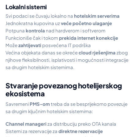
Lokalni sistemi
Svi podaci se čuvaju lokalno na
hotelskim serverima
Jednokratna kupovina uz
veće početno ulaganje
Potpuna
kontrola
nad hardverom i softverom
Funkcioniše čak i tokom
prekida internet konekcije
Može
zahtijevati
posvećena IT podrška
Većina objekata danas se okreće
cloud rješenjima
zbog
njihove fleksibilnosti, isplativosti i mogućnosti integracije
sa drugim hotelskim sistemima.
Stvaranje povezanog hotelijerskog
ekosistema
Savremeni
PMS-om
treba da se besprijekorno povezuje
sa drugim ključnim hotelskim sistemima:
Channel manageri
za distribuciju preko OTA kanala
Sistemi za rezervacije za
direktne rezervacije