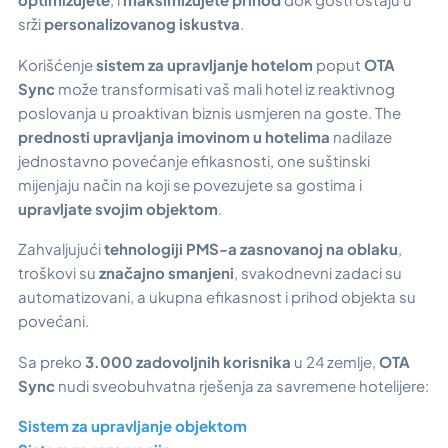
srži
personalizovanog iskustva
.
Korišćenje
sistem za upravljanje hotelom
poput
OTA
Sync
može transformisati vaš mali hotel iz reaktivnog
poslovanja u proaktivan biznis usmjeren na goste. The
prednosti upravljanja imovinom u hotelima
nadilaze
jednostavno povećanje efikasnosti, one suštinski
mijenjaju način na koji se povezujete sa gostima i
upravljate svojim objektom
.
Zahvaljujući
tehnologiji PMS-a zasnovanoj na oblaku
,
troškovi su
značajno smanjeni
, svakodnevni zadaci su
automatizovani, a ukupna efikasnost i prihod objekta su
povećani.
Sa preko
3.000 zadovoljnih korisnika
u 24 zemlje,
OTA
Sync
nudi sveobuhvatna rješenja za savremene hotelijere:
Sistem za upravljanje objektom