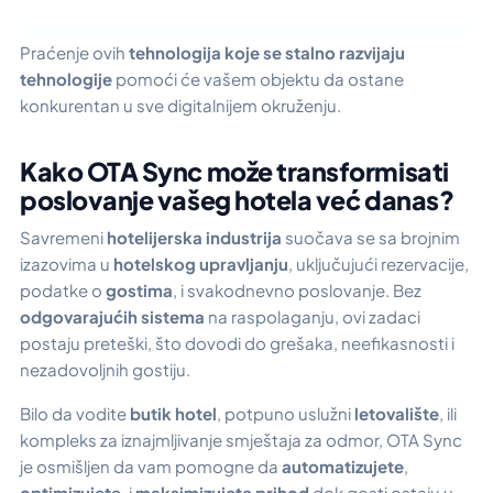
Praćenje ovih
tehnologija koje se stalno razvijaju
tehnologije
pomoći će vašem objektu da ostane
konkurentan u sve digitalnijem okruženju.
Kako OTA Sync može transformisati
poslovanje vašeg hotela već danas?
Savremeni
hotelijerska industrija
suočava se sa brojnim
izazovima u
hotelskog
upravljanju
, uključujući rezervacije,
podatke o
gostima
, i svakodnevno poslovanje. Bez
odgovarajućih sistema
na raspolaganju, ovi zadaci
postaju preteški, što dovodi do grešaka, neefikasnosti i
nezadovoljnih gostiju.
Bilo da vodite
butik hotel
, potpuno uslužni
letovalište
, ili
kompleks za iznajmljivanje smještaja za odmor, OTA Sync
je osmišljen da vam pomogne da
automatizujete
,
optimizujete
, i
maksimizujete prihod
dok gosti ostaju u