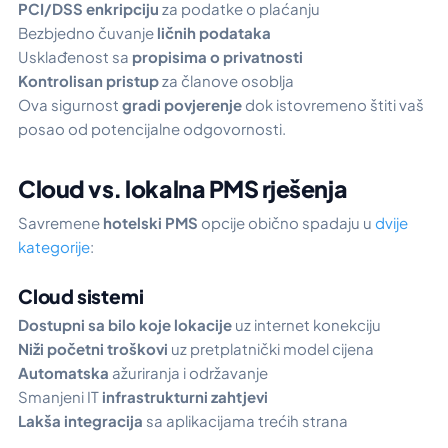
PCI/DSS enkripciju
za podatke o plaćanju
Bezbjedno čuvanje
ličnih podataka
Usklađenost sa
propisima o privatnosti
Kontrolisan pristup
za članove osoblja
Ova sigurnost
gradi povjerenje
dok istovremeno štiti vaš
posao od potencijalne odgovornosti.
Cloud vs. lokalna PMS rješenja
Savremene
hotelski PMS
opcije obično spadaju u
dvije
kategorije
:
Cloud sistemi
Dostupni sa bilo koje lokacije
uz internet konekciju
Niži početni troškovi
uz pretplatnički model cijena
Automatska
ažuriranja i održavanje
Smanjeni IT
infrastrukturni zahtjevi
Lakša integracija
sa aplikacijama trećih strana