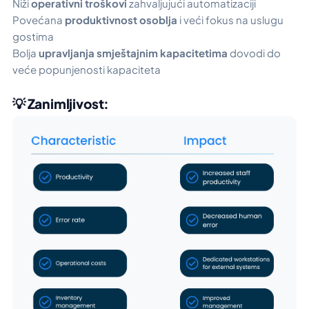
Niži
operativni troškovi
zahvaljujući automatizaciji
Povećana
produktivnost osoblja
i veći fokus na uslugu
gostima
Bolja
upravljanja smještajnim kapacitetima
dovodi do
veće popunjenosti kapaciteta
💡 Zanimljivost: