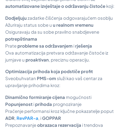
automatizovane izvještaje o održavanju čistoće
koji:
Dodjeljuju
zadatke čišćenja odgovarajućem osoblju
Ažuriraju status sobe u
u realnom vremenu
Osiguravaju da su sobe pravilno snabdjevene
potrepštinama
Prate
probleme sa održavanjem
i
rješenja
Ova automatizacija pretvara održavanje čistoće iz
jurnjave u
proaktivan
, preciznu operaciju.
Optimizacija prihoda koja podstiče profit
Sveobuhvatan
PMS-om
služi kao vaš centar za
upravljanje prihodima kroz:
Dinamično formiranje cijena
mogućnosti
Popunjenost
i
prihoda
prognoziranje
Praćenje performansi kroz ključne pokazatelje poput
ADR
,
RevPAR-a
, i
GOPPAR
Prepoznavanje
obrazaca rezervacija
i trendova