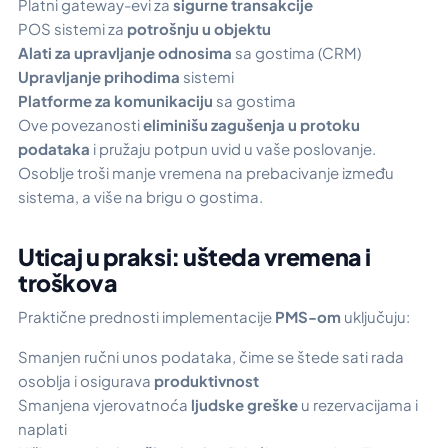
Platni gateway-evi za
sigurne transakcije
POS sistemi za
potrošnju u objektu
Alati za upravljanje odnosima
sa gostima (CRM)
Upravljanje prihodima
sistemi
Platforme za komunikaciju
sa gostima
Ove povezanosti
eliminišu zagušenja u protoku
podataka
i pružaju potpun uvid u vaše poslovanje.
Osoblje troši manje vremena na prebacivanje između
sistema, a više na brigu o gostima.
Uticaj u praksi: ušteda vremena i
troškova
Praktične prednosti implementacije
PMS-om
uključuju:
Smanjen ručni unos podataka, čime se štede sati rada
osoblja i osigurava
produktivnost
Smanjena vjerovatnoća
ljudske greške
u rezervacijama i
naplati