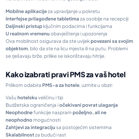
Mobilne aplikacije
za upravljanje u pokretu
Interfejse prilagođene tabletima
za osoblje na recepciji
Daljinski pristup
ključnim podacima i funkcijama
U realnom vremenu
obavještenja i upozorenja
Ova mobilnost osigurava da ste uvijek
povezani sa svojim
objektom
, bilo da ste na licu mjesta ili na putu. Problemi
se rješavaju brže, prilike se iskorištavaju hitrije.
Kako izabrati pravi PMS za vaš hotel
Prilikom odabira
PMS-a za hotele
, uzmite u obzir:
Vašu
hotelsku
veličinu i tip
Budžetska ograničenja i
očekivani povrat ulaganja
Neophodne
funkcije naspram
poželjno, ali ne
neophodno
mogućnosti
Zahtjevi za integraciju
sa postojećim sistemima
Skalabilnost
za budući rast