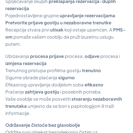
Sprječavanje skupih
preklapanja rezervacija
i
duplih
rezervacija
Pojednostavljene grupne
upravljanje rezervacijama
Pretvorite prijave gostiju u nezaboravne trenutke
Recepcija stvara prvi
utisak
koji
ostaje upamćen
. A
PMS-
om
pomaže vašem osoblju da pruži izuzetnu uslugu
putem:
Ubrzavanja
procesa prijave
procesa,
odjave
procesa i
izmjena rezervacija
Trenutnog pristupa profilima gostiju
trenutno
Sigurne obrade plaćanja
sigurno
Efikasnog upravljanja dodjelom soba
efikasno
Praćenje
zahtjeva gostiju
i posebnih potreba
Vaše osoblje se može posvetiti
stvaranju nezaboravnih
trenutaka
umjesto da se bori s papirologijom ili traži
informacije.
Održavanje čistoće bez glavobolje
Održite svoj objekat besprijekorno čistim uz