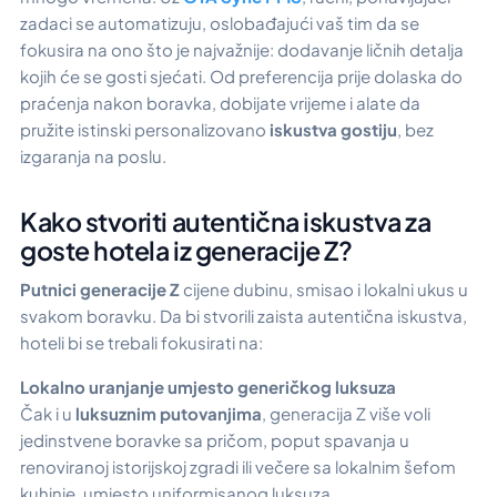
zadaci se automatizuju, oslobađajući vaš tim da se
fokusira na ono što je najvažnije: dodavanje ličnih detalja
kojih će se gosti sjećati. Od preferencija prije dolaska do
praćenja nakon boravka, dobijate vrijeme i alate da
pružite istinski personalizovano
iskustva gostiju
, bez
izgaranja na poslu.
Kako stvoriti autentična iskustva za
goste hotela iz generacije Z?
Putnici generacije Z
cijene dubinu, smisao i lokalni ukus u
svakom boravku. Da bi stvorili zaista autentična iskustva,
hoteli bi se trebali fokusirati na:
Lokalno uranjanje umjesto generičkog luksuza
Čak i u
luksuznim putovanjima
, generacija Z više voli
jedinstvene boravke sa pričom, poput spavanja u
renoviranoj istorijskoj zgradi ili večere sa lokalnim šefom
kuhinje, umjesto uniformisanog luksuza.