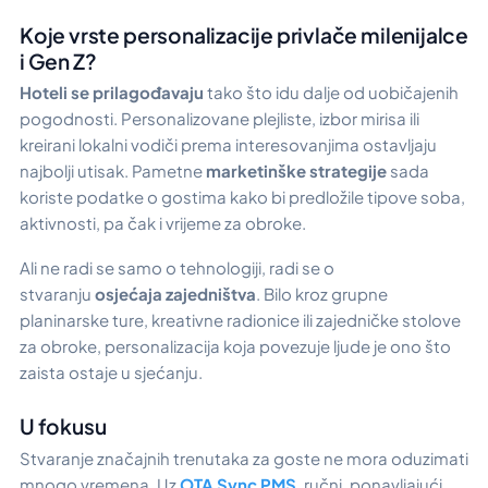
Koje vrste personalizacije privlače milenijalce
i Gen Z?
Hoteli se prilagođavaju
tako što idu dalje od uobičajenih
pogodnosti. Personalizovane plejliste, izbor mirisa ili
kreirani lokalni vodiči prema interesovanjima ostavljaju
najbolji utisak. Pametne
marketinške strategije
sada
koriste podatke o gostima kako bi predložile tipove soba,
aktivnosti, pa čak i vrijeme za obroke.
Ali ne radi se samo o tehnologiji, radi se o
stvaranju
osjećaja zajedništva
. Bilo kroz grupne
planinarske ture, kreativne radionice ili zajedničke stolove
za obroke, personalizacija koja povezuje ljude je ono što
zaista ostaje u sjećanju.
U fokusu
Stvaranje značajnih trenutaka za goste ne mora oduzimati
mnogo vremena. Uz
OTA Sync PMS
, ručni, ponavljajući