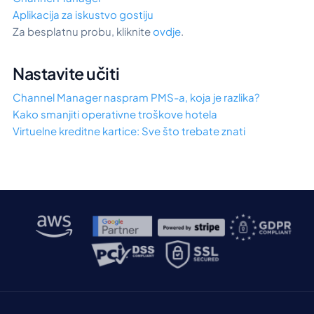
Aplikacija za iskustvo gostiju
Za besplatnu probu, kliknite
ovdje
.
Nastavite učiti
Channel Manager naspram PMS-a, koja je razlika?
Kako smanjiti operativne troškove hotela
Virtuelne kreditne kartice: Sve što trebate znati