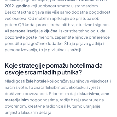
2012. godine
koji udobnost smatraju standardom.
Beskontaktna prijava nije više samo dodatna pogodnost,
već osnova. Od mobilnih aplikacija do pristupa sobi
putem QR koda, proces treba biti brz, intuitivan i siguran.
Ali
personalizacija je ključna
. Iskoristite tehnologiju da
pozdravite goste imenom, zapamtite njihove preference i
ponudite prilagođene dodatke. Što je prijava glatkija i
personalizovanija, to je prvi utisak snažniji.
Koje strategije pomažu hotelima da
osvoje srca mladih putnika?
Mladi gosti
žele hotele
koji odražavaju njihove vrijednosti i
način života. To znači fleksibilnost, ekološku svijest i
društvenu povezanost. Prioritet im daju
iskustvima, a ne
materijalnim
pogodnostima, radije biraju avanture na
otvorenom, kreativne radionice ili kulturno uranjanje
umjesto luksuznih detalja.