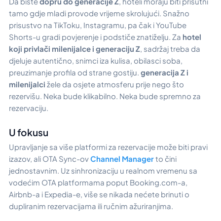
Da biste
dopru do generacije Z
, hoteli moraju biti prisutni
tamo gdje mladi provode vrijeme skrolujući. Snažno
prisustvo na TikToku, Instagramu, pa čak i YouTube
Shorts-u gradi povjerenje i podstiče znatiželju. Za
hotel
koji privlači milenijalce i generaciju Z
, sadržaj treba da
djeluje autentično, snimci iza kulisa, obilasci soba,
preuzimanje profila od strane gostiju.
generacija Z i
milenijalci
žele da osjete atmosferu prije nego što
rezervišu. Neka bude klikabilno. Neka bude spremno za
rezervaciju.
U fokusu
Upravljanje sa više platformi za rezervacije može biti pravi
izazov, ali OTA Sync-ov
Channel Manager
to čini
jednostavnim. Uz sinhronizaciju u realnom vremenu sa
vodećim OTA platformama poput Booking.com-a,
Airbnb-a i Expedia-e, više se nikada nećete brinuti o
dupliranim rezervacijama ili ručnim ažuriranjima.