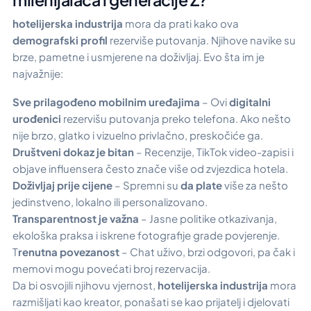
hotelijerska industrija
mora da prati kako ova
demografski profil
rezerviše putovanja. Njihove navike su
brze, pametne i usmjerene na doživljaj. Evo šta im je
najvažnije:
Sve prilagođeno mobilnim uređajima
– Ovi
digitalni
urođenici
rezervišu putovanja preko telefona. Ako nešto
nije brzo, glatko i vizuelno privlačno, preskočiće ga.
Društveni dokaz je bitan
– Recenzije, TikTok video-zapisi i
objave influensera često znače više od zvjezdica hotela.
Doživljaj prije cijene
– Spremni su
da plate
više za nešto
jedinstveno, lokalno ili personalizovano.
Transparentnost je važna
– Jasne politike otkazivanja,
ekološka praksa i iskrene fotografije grade povjerenje.
T
renutna povezanost
– Chat uživo, brzi odgovori, pa čak i
memovi mogu povećati broj rezervacija.
Da bi osvojili njihovu vjernost,
hotelijerska industrija
mora
razmišljati kao kreator, ponašati se kao prijatelj i djelovati