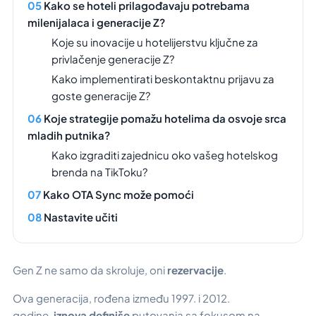
Kako se hoteli prilagođavaju potrebama
milenijalaca i generacije Z?
Koje su inovacije u hotelijerstvu ključne za
privlačenje generacije Z?
Kako implementirati beskontaktnu prijavu za
goste generacije Z?
Koje strategije pomažu hotelima da osvoje srca
mladih putnika?
Kako izgraditi zajednicu oko vašeg hotelskog
brenda na TikToku?
Kako OTA Sync može pomoći
Nastavite učiti
Gen Z ne samo da skroluje, oni
rezervacije
.
Ova generacija, rođena između 1997. i 2012.
godine,
iznova definiše
putovanja sa fokusom na