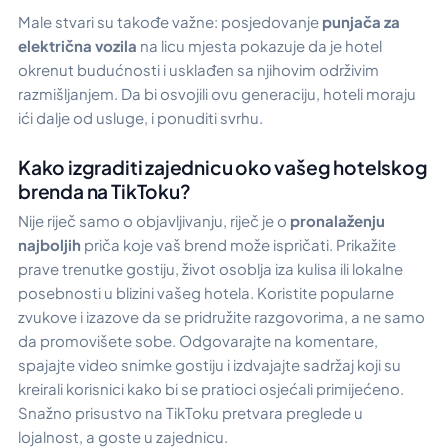
Male stvari su takođe važne: posjedovanje
punjača za
električna vozila
na licu mjesta pokazuje da je hotel
okrenut budućnosti i usklađen sa njihovim održivim
razmišljanjem. Da bi osvojili ovu generaciju, hoteli moraju
ići dalje od usluge, i ponuditi svrhu.
Kako izgraditi zajednicu oko vašeg hotelskog
brenda na TikToku?
Nije riječ samo o objavljivanju, riječ je o
pronalaženju
najboljih
priča koje vaš brend može ispričati. Prikažite
prave trenutke gostiju, život osoblja iza kulisa ili lokalne
posebnosti u blizini vašeg hotela. Koristite popularne
zvukove i izazove da se pridružite razgovorima, a ne samo
da promovišete sobe. Odgovarajte na komentare,
spajajte video snimke gostiju i izdvajajte sadržaj koji su
kreirali korisnici kako bi se pratioci osjećali primijećeno.
Snažno prisustvo na TikToku pretvara preglede u
lojalnost, a goste u zajednicu.