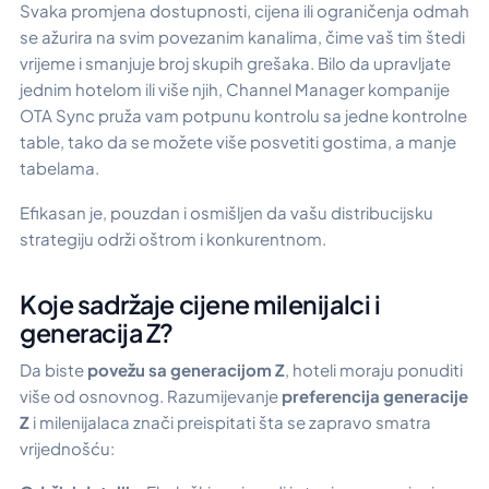
Svaka promjena dostupnosti, cijena ili ograničenja odmah
se ažurira na svim povezanim kanalima, čime vaš tim štedi
vrijeme i smanjuje broj skupih grešaka. Bilo da upravljate
jednim hotelom ili više njih, Channel Manager kompanije
OTA Sync pruža vam potpunu kontrolu sa jedne kontrolne
table, tako da se možete više posvetiti gostima, a manje
tabelama.
Efikasan je, pouzdan i osmišljen da vašu distribucijsku
strategiju održi oštrom i konkurentnom.
Koje sadržaje cijene milenijalci i
generacija Z?
Da biste
povežu sa generacijom Z
, hoteli moraju ponuditi
više od osnovnog. Razumijevanje
preferencija generacije
Z
i milenijalaca znači preispitati šta se zapravo smatra
vrijednošću: