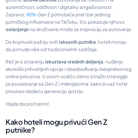
autentičnost, održivost i digitalnu angažovanost.
Zapravo,
88%
Gen Z potrošača prati bar jednog
putničkog influensera na TikToku, što pokazuje njihovo
oslanjanje
na društvene mreže za inspiraciju za putovanja.
Da bi privukli pažnju ovih
iskusnih putnika
, hoteli moraju
da ponude više od tradicionalnih sadržaja.
Reč je o stvaranju
iskustava vrednih deljenja
, nuđenju
ekološki prihvatljivih opcija i obezbeđivanju besprekornog
online prisustva. U ovom vodiču ćemo istražiti strategije
za povezivanje sa Gen Z i milenijalcima, kako bi vaš hotel
privukao sledeću generaciju gostiju.
Hajde da počnemo!
Kako hoteli mogu privući Gen Z
putnike?