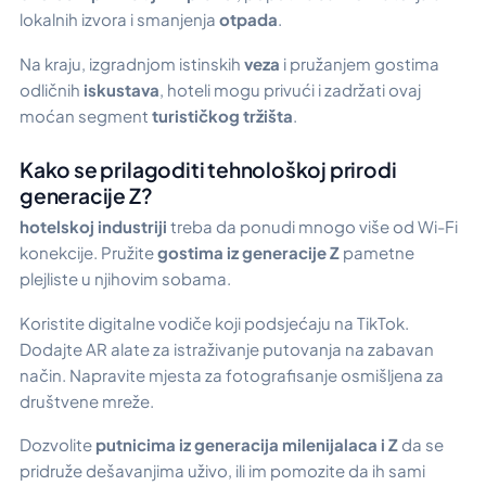
lokalnih izvora i smanjenja
otpada
.
Na kraju, izgradnjom istinskih
veza
i pružanjem gostima
odličnih
iskustava
, hoteli mogu privući i zadržati ovaj
moćan segment
turističkog tržišta
.
Kako se prilagoditi tehnološkoj prirodi
generacije Z?
hotelskoj industriji
treba da ponudi mnogo više od Wi-Fi
konekcije. Pružite
gostima iz generacije Z
pametne
plejliste u njihovim sobama.
Koristite digitalne vodiče koji podsjećaju na TikTok.
Dodajte AR alate za istraživanje putovanja na zabavan
način. Napravite mjesta za fotografisanje osmišljena za
društvene mreže.
Dozvolite
putnicima iz generacija milenijalaca i Z
da se
pridruže dešavanjima uživo, ili im pomozite da ih sami