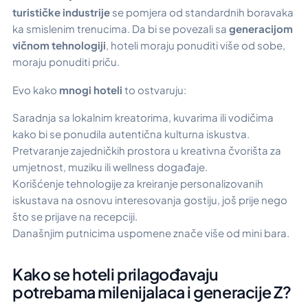
turističke industrije
se pomjera od standardnih boravaka
ka smislenim trenucima. Da bi se povezali sa
generacijom
vičnom tehnologiji
, hoteli moraju ponuditi više od sobe,
moraju ponuditi priču.
Evo kako
mnogi hoteli
to ostvaruju:
Saradnja sa lokalnim kreatorima, kuvarima ili vodičima
kako bi se ponudila autentična kulturna iskustva.
Pretvaranje zajedničkih prostora u kreativna čvorišta za
umjetnost, muziku ili wellness događaje.
Korišćenje tehnologije za kreiranje personalizovanih
iskustava na osnovu interesovanja gostiju, još prije nego
što se prijave na recepciji.
Današnjim putnicima uspomene znače više od mini bara.
Kako se hoteli prilagođavaju
potrebama milenijalaca i generacije Z?