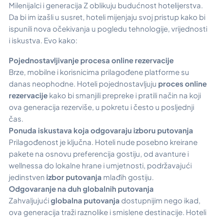
Milenijalci i generacija Z oblikuju budućnost hotelijerstva.
Da bi im izašli u susret, hoteli mijenjaju svoj pristup kako bi
ispunili nova očekivanja u pogledu tehnologije, vrijednosti
i iskustva. Evo kako:
Pojednostavljivanje procesa online rezervacije
Brze, mobilne i korisnicima prilagođene platforme su
danas neophodne. Hoteli pojednostavljuju
proces online
rezervacije
kako bi smanjili prepreke i pratili način na koji
ova generacija rezerviše, u pokretu i često u posljednji
čas.
Ponuda iskustava koja odgovaraju izboru putovanja
Prilagođenost je ključna. Hoteli nude posebno kreirane
pakete na osnovu preferencija gostiju, od avanture i
wellnessa do lokalne hrane i umjetnosti, podržavajući
jedinstven
izbor putovanja
mlađih gostiju.
Odgovaranje na duh globalnih putovanja
Zahvaljujući
globalna putovanja
dostupnijim nego ikad,
ova generacija traži raznolike i smislene destinacije. Hoteli