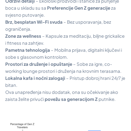
Održivi detalji
– Ekološki proizvodi i stanice za punjenje
boca u skladu su sa
Preferencije Gen Z generacije
za
svjesno putovanje.
Brz, besplatan Wi-Fi svuda
– Bez usporavanja, bez
ograničenja.
Zone za wellness
– Kapsule za meditaciju, biljne grickalice
i fitness na zahtjev.
Pametna tehnologija
– Mobilna prijava, digitalni ključevi i
sobe s glasovnom kontrolom.
Prostori za druženje i opuštanje
– Sobe za igre, co-
working lounge prostori i druženja na krovnim terasama.
Lokalna kafa i noćni zalogaji
– Pristup dobroj hrani 24/7 je
bitan.
Ova unapređenja nisu dodatak, ona su očekivanje ako
zaista želite privući
povežu sa generacijom Z
putnike.