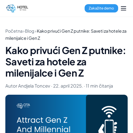
Zakažite demo
Početna
›
Blog
›
Kako privući Gen Z putnike: Saveti za hotele za
milenijalce i Gen Z
Kako privući Gen Z putnike:
Saveti za hotele za
milenijalce i Gen Z
Autor Andjela Toncev · 22. april 2025. · 11 min čitanja