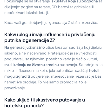
Fokusirajte se na stvaranje
iskustava koja su pogodna
za
dijeljenje: pogled sa terase, DIY barovi za grickalice ili
neočekivani lokalni detalji.
Kada vaši gosti objavljuju, generacija Z sluša i rezerviše.
Kakvu ulogu imaju influenseri u privlačenju
putnika iz generacije Z?
Na generaciju Z snažno
utiču kreatori sadržaja koji djeluju
iskreno, a ne inscenirano. Prate ljude čije se vrijednosti
podudaraju sa njihovim, posebno kada je riječ o kulturi,
svrsi i
uticaju na životnu sredinu
putovanja. Saradnjom sa
mikro-influenserima koji dijele autentičan sadržaj,
hoteli
mogu izgraditi
povjerenje, interesovanje i rezervacije bez
nametljive prodaje. To nije samo promocija, to je
povezivanje.
Kako uključiti iskustveno putovanje u
hotelsku ponudu?