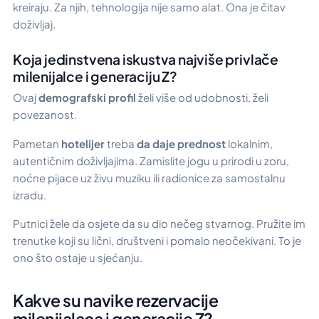
kreiraju. Za njih, tehnologija nije samo alat. Ona je čitav
doživljaj.
Koja jedinstvena iskustva najviše privlače
milenijalce i generaciju Z?
Ovaj
demografski profil
želi više od udobnosti, želi
povezanost.
Pametan
hotelijer
treba
da daje prednost
lokalnim,
autentičnim doživljajima. Zamislite jogu u prirodi u zoru,
noćne pijace uz živu muziku ili radionice za samostalnu
izradu.
Putnici žele da osjete da su dio nečeg stvarnog. Pružite im
trenutke koji su lični, društveni i pomalo neočekivani. To je
ono što ostaje u sjećanju.
Kakve su navike rezervacije
milenijalaca i generacije Z?