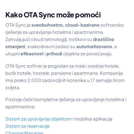
Kako OTA Sync može pomoći
OTA Sync je
sveobuhvatno, cloud-bazirano
softversko
rješenje za upravljanje hotelima i apartmanima.
Zahvaljujući cloud tehnologiji, troškovi su
drastično
smanjeni
, svakodnevni zadaci su
automatizovano
, a
ukupni
efikasnost
i
prihodi
objekta se povećavaju.
OTA Sync softver je pogodan za male i srednje hotele,
butik hotele, hostele, pansione i apartmane. Kompanija
ima preko 2.000 zadovoljnih korisnika u 17 zemalja širom
svijeta.
Postoje četiri kompletna rješenja za upravljanje hotelima i
apartmanima:
Sistem za upravljanje objektom
i mobilna aplikacija
Sistem za rezervacije
Channel Manager