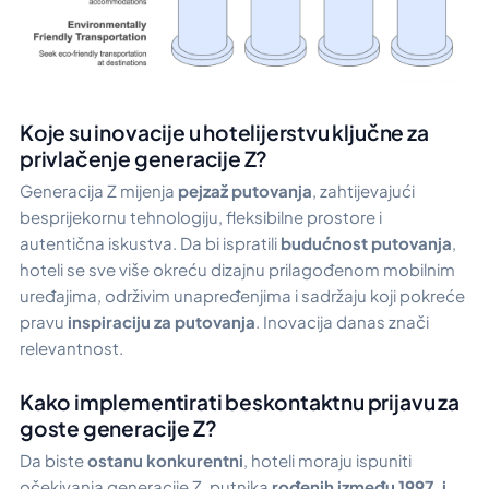
Koje su inovacije u hotelijerstvu ključne za
privlačenje generacije Z?
Generacija Z mijenja
pejzaž putovanja
, zahtijevajući
besprijekornu tehnologiju, fleksibilne prostore i
autentična iskustva. Da bi ispratili
budućnost putovanja
,
hoteli se sve više okreću dizajnu prilagođenom mobilnim
uređajima, održivim unapređenjima i sadržaju koji pokreće
pravu
inspiraciju za putovanja
. Inovacija danas znači
relevantnost.
Kako implementirati beskontaktnu prijavu za
goste generacije Z?
Da biste
ostanu konkurentni
, hoteli moraju ispuniti
očekivanja generacije Z, putnika
rođenih između 1997. i