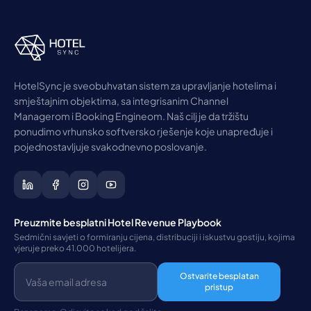
HotelSync je sveobuhvatan sistem za upravljanje hotelima i
smještajnim objektima, sa integrisanim Channel
Managerom i Booking Engineom. Naš cilj je da tržištu
ponudimo vrhunsko softversko rješenje koje unapređuje i
pojednostavljuje svakodnevno poslovanje.
Preuzmite besplatni Hotel Revenue Playbook
Sedmični savjeti o formiranju cijena, distribuciji i iskustvu gostiju, kojima
vjeruje preko 41.000 hotelijera.
Ostvarite besplatan
pristup