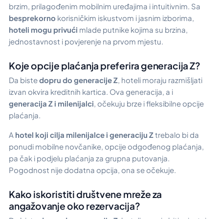
brzim, prilagođenim mobilnim uređajima i intuitivnim. Sa
besprekorno
korisničkim iskustvom i jasnim izborima,
hoteli mogu privući
mlade putnike kojima su brzina,
jednostavnost i povjerenje na prvom mjestu.
Koje opcije plaćanja preferira generacija Z?
Da biste
dopru do generacije Z
, hoteli moraju razmišljati
izvan okvira kreditnih kartica. Ova generacija, a i
generacija Z i milenijalci
, očekuju brze i fleksibilne opcije
plaćanja.
A
hotel koji cilja milenijalce i generaciju Z
trebalo bi da
ponudi mobilne novčanike, opcije odgođenog plaćanja,
pa čak i podjelu plaćanja za grupna putovanja.
Pogodnost nije dodatna opcija, ona se očekuje.
Kako iskoristiti društvene mreže za
angažovanje oko rezervacija?