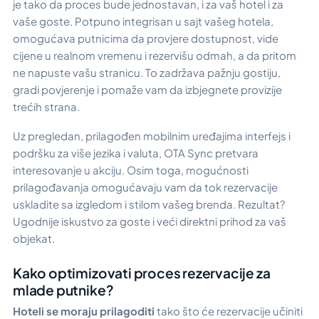
je tako da proces bude jednostavan, i za vaš hotel i za
vaše goste. Potpuno integrisan u sajt vašeg hotela,
omogućava putnicima da provjere dostupnost, vide
cijene u realnom vremenu i rezervišu odmah, a da pritom
ne napuste vašu stranicu. To zadržava pažnju gostiju,
gradi povjerenje i pomaže vam da izbjegnete provizije
trećih strana.
Uz pregledan, prilagođen mobilnim uređajima interfejs i
podršku za više jezika i valuta, OTA Sync pretvara
interesovanje u akciju. Osim toga, mogućnosti
prilagođavanja omogućavaju vam da tok rezervacije
uskladite sa izgledom i stilom vašeg brenda. Rezultat?
Ugodnije iskustvo za goste i veći direktni prihod za vaš
objekat.
Kako optimizovati proces rezervacije za
mlade putnike?
Hoteli se moraju prilagoditi
tako što će rezervacije učiniti