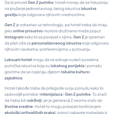
Da bi privukli
Gen Z putnike
, hoteli moraju da se fokusiraju
na pružanje jednostavnog i lakog iskustva
iskustva
gostiju
koje odgovara njihovim vrednostima.
Gen Z
je odrastao uz tehnologiju, pa hoteli treba da imaju
jako
online prisustvo
i koriste društvene mreže poput
Instagram
kako bi se povezali s njima.
Gen Z
je spreman
da plati više za
personalizovanog iskustva
koje odgovara
njihovim navikama i preferencijama u putovanju.
Luksuzni hoteli
mogu da se izdvoje nudeći posebna
putnička iskustva koja su
lokalnog porijekla
i pomažu
gostima da se osjećaju dijelom
lokalne kulture
i
zajednice
.
Hoteli takođe treba da prilagode svoju ponudu kako bi
zadovoljili potrebe i
milenijalaca
i
Gen Z putnike
. To znači
da treba biti
održiviji
, jer je generaciji Z veoma stalo do
životne sredine
. Hoteli to mogu pokazati korišćenjem
ekološki prihvatljivih praksi
, poput nabavke materijala iz