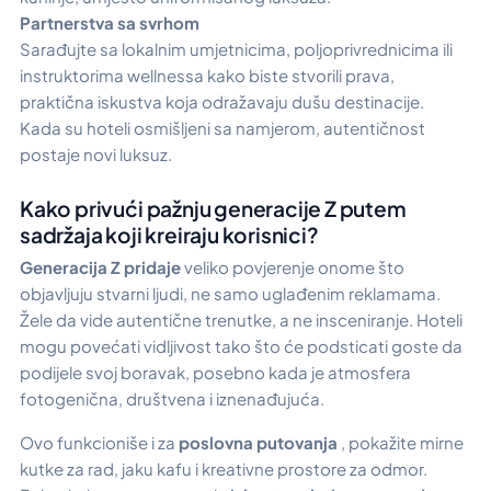
Partnerstva sa svrhom
Sarađujte sa lokalnim umjetnicima, poljoprivrednicima ili
instruktorima wellnessa kako biste stvorili prava,
praktična iskustva koja odražavaju dušu destinacije.
Kada su hoteli osmišljeni sa namjerom, autentičnost
postaje novi luksuz.
Kako privući pažnju generacije Z putem
sadržaja koji kreiraju korisnici?
Generacija Z pridaje
veliko povjerenje onome što
objavljuju stvarni ljudi, ne samo uglađenim reklamama.
Žele da vide autentične trenutke, a ne insceniranje. Hoteli
mogu povećati vidljivost tako što će podsticati goste da
podijele svoj boravak, posebno kada je atmosfera
fotogenična, društvena i iznenađujuća.
Ovo funkcioniše i za
poslovna putovanja
, pokažite mirne
kutke za rad, jaku kafu i kreativne prostore za odmor.