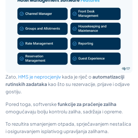
Zato,
HMS je neprocjenjiv
kada je riječ o
automatizaciji
rutinskih zadataka
kao što su rezervacije, prijave i odjave
gostiju.
Pored toga, softverske
funkcije za praćenje zaliha
omogućavaju bolju kontrolu zaliha, sadržaja i opreme.
To rezultira smanjenjem otpada, sprječavanjem nestašica
i osiguravanjem isplativog upravljanja zalihama.