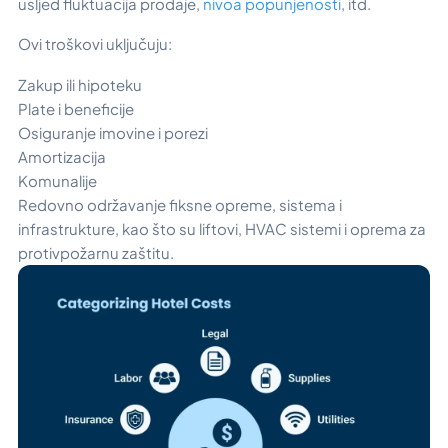
usljed fluktuacija prodaje,
nivoa popunjenosti
, itd.
Ovi troškovi uključuju:
Zakup ili hipoteku
Plate i beneficije
Osiguranje imovine i porezi
Amortizacija
Komunalije
Redovno održavanje fiksne opreme, sistema i
infrastrukture, kao što su liftovi, HVAC sistemi i oprema za
protivpožarnu zaštitu.