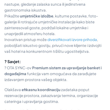
nastupe, gledanje zalaska sunca ili jedinstvena
gastronomska iskustva.
Prikažite
umjetničke izložbe
, kulturne postavke, foto-
galerije ili rotirajuće umjetničke instalacije kako biste
zainteresovali goste, podržali lokalne umjetnike i
unaprijedili atmosferu hotela.
Inovativan pristup može
diverzifikovati izvore prihoda
,
poboljšati iskustvo gostiju, privući nove klijente i izdvojiti
vaš hotel na konkurentnom tržištu ugostiteljstva.
? Savjet:
? OTA SYNC-ov
Premium sistem za upravljanje banket i
događajima
funkcija vam omogućava da zarađujete
izdavanjem prostora vašeg objekta.
Olakšava
efikasnu koordinaciju
zadataka poput
rezervacije prostora, zakazivanja termina, organizacije
cateringa i upravljanja gostima.