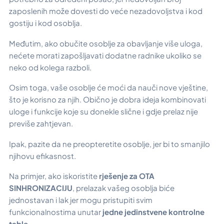
zaposlenih može dovesti do veće nezadovoljstva i kod
gostiju i kod osoblja.
Međutim, ako obučite osoblje za obavljanje više uloga,
nećete morati zapošljavati dodatne radnike ukoliko se
neko od kolega razboli.
Osim toga, vaše osoblje će moći da nauči nove vještine,
što je korisno za njih. Obično je dobra ideja kombinovati
uloge i funkcije koje su donekle slične i gdje prelaz nije
previše zahtjevan.
Ipak, pazite da ne preopteretite osoblje, jer bi to smanjilo
njihovu efikasnost.
Na primjer, ako iskoristite
rješenje za OTA
SINHRONIZACIJU
, prelazak vašeg osoblja biće
jednostavan i lak jer mogu pristupiti svim
funkcionalnostima unutar
jedne jedinstvene kontrolne
table
.