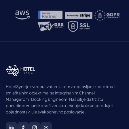
HotelSync je sveobuhvatan sistem za upravljanje hotelima i
smještajnim objektima, sa integrisanim Channel
Managerom i Booking Engineom. Naš cilj je da tržištu
ponudimo vrhunsko softversko rješenje koje unapređuje i
pojednostavljuje svakodnevno poslovanje.