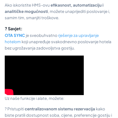
Ako iskoristite HMS-ovu
efikasnost, automatizaciju i
analitičke mogućnosti
, možete unaprijediti poslovanje i,
samim tim, smanjiti troškove.
? Savjet:
OTA SYNC
je sveobuhvatno
rješenje za upravljanje
hotelom
koji unapređuje svakodnevno poslovanje hotela
bez ugrožavanja zadovoljstva gostiju.
Uz naše funkcije i alate, možete:
? Pristupiti
centralizovanom sistemu rezervacija
kako
biste pratili dostupnost soba, cijene, preferencije gostiju i