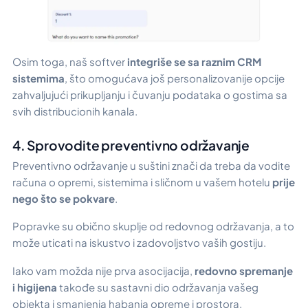
Osim toga, naš softver
integriše se sa raznim CRM
sistemima
, što omogućava još personalizovanije opcije
zahvaljujući prikupljanju i čuvanju podataka o gostima sa
svih distribucionih kanala.
4. Sprovodite preventivno održavanje
Preventivno održavanje u suštini znači da treba da vodite
računa o opremi, sistemima i sličnom u vašem hotelu
prije
nego što se pokvare
.
Popravke su obično skuplje od redovnog održavanja, a to
može uticati na iskustvo i zadovoljstvo vaših gostiju.
Iako vam možda nije prva asocijacija,
redovno spremanje
i higijena
takođe su sastavni dio održavanja vašeg
objekta i smanjenja habanja opreme i prostora.