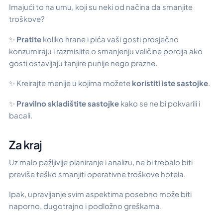
Imajući to na umu, koji su neki od načina da smanjite
troškove?
✨
Pratite
koliko hrane i pića vaši gosti prosječno
konzumiraju i razmislite o smanjenju veličine porcija ako
gosti ostavljaju tanjire punije nego prazne.
✨ Kreirajte menije u kojima možete
koristiti iste sastojke
.
✨
Pravilno skladištite sastojke
kako se ne bi pokvarili i
bacali.
Za kraj
Uz malo pažljivije planiranje i analizu, ne bi trebalo biti
previše teško smanjiti operativne troškove hotela.
Ipak, upravljanje svim aspektima posebno može biti
naporno, dugotrajno i podložno greškama.