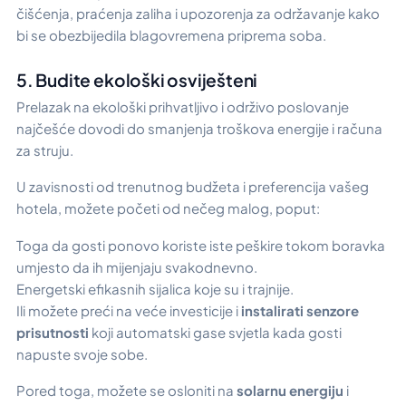
čišćenja, praćenja zaliha i upozorenja za održavanje kako
bi se obezbijedila blagovremena priprema soba.
5. Budite ekološki osviješteni
Prelazak na ekološki prihvatljivo i održivo poslovanje
najčešće dovodi do smanjenja troškova energije i računa
za struju.
U zavisnosti od trenutnog budžeta i preferencija vašeg
hotela, možete početi od nečeg malog, poput:
Toga da gosti ponovo koriste iste peškire tokom boravka
umjesto da ih mijenjaju svakodnevno.
Energetski efikasnih sijalica koje su i trajnije.
Ili možete preći na veće investicije i
instalirati senzore
prisutnosti
koji automatski gase svjetla kada gosti
napuste svoje sobe.
Pored toga, možete se osloniti na
solarnu energiju
i