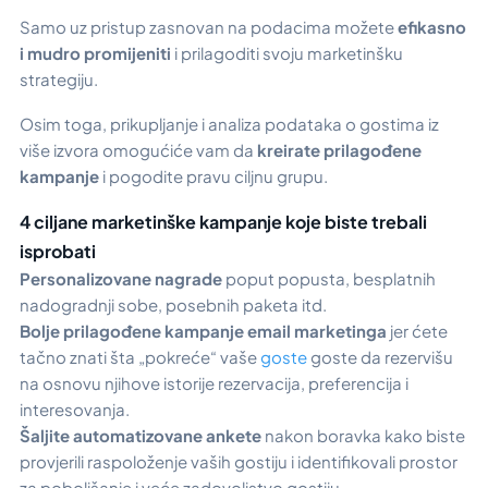
Samo uz pristup zasnovan na podacima možete
efikasno
i mudro promijeniti
i prilagoditi svoju marketinšku
strategiju.
Osim toga, prikupljanje i analiza podataka o gostima iz
više izvora omogućiće vam da
kreirate prilagođene
kampanje
i pogodite pravu ciljnu grupu.
4 ciljane marketinške kampanje koje biste trebali
isprobati
Personalizovane nagrade
poput popusta, besplatnih
nadogradnji sobe, posebnih paketa itd.
Bolje prilagođene kampanje email marketinga
jer ćete
tačno znati šta „pokreće“ vaše
goste
goste da rezervišu
na osnovu njihove istorije rezervacija, preferencija i
interesovanja.
Šaljite automatizovane ankete
nakon boravka kako biste
provjerili raspoloženje vaših gostiju i identifikovali prostor
za poboljšanje i veće zadovoljstvo gostiju.