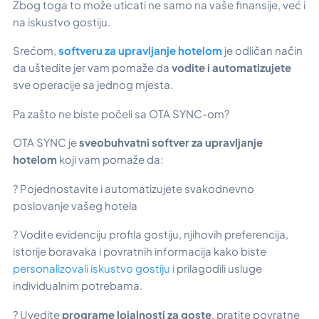
Zbog toga to može uticati ne samo na vaše finansije, već i
na iskustvo gostiju.
Srećom,
softveru za upravljanje hotelom
je odličan način
da uštedite jer vam pomaže da
vodite i automatizujete
sve operacije sa jednog mjesta.
Pa zašto ne biste počeli sa OTA SYNC-om?
OTA SYNC je
sveobuhvatni softver za upravljanje
hotelom
koji vam pomaže da:
? Pojednostavite i automatizujete svakodnevno
poslovanje vašeg hotela
? Vodite evidenciju profila gostiju, njihovih preferencija,
istorije boravaka i povratnih informacija kako biste
personalizovali iskustvo gostiju
i prilagodili usluge
individualnim potrebama.
? Uvedite
programe lojalnosti za goste
, pratite povratne