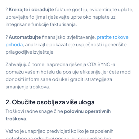
?
Kreirajte i obrađujte
fakture gostiju, evidentirajte uplate,
upravljajte folijima i rješavajte upite oko naplate uz
integrisane funkcije fakturisanja.
?
Automatizujte
finansijsko izvještavanje,
pratite tokove
prihoda
, analizirajte pokazatelje uspješnosti i generišite
prilagodljive izvještaje.
Zahvaljujući tome, napredna rješenja OTA SYNC-a
pomažu vašem hotelu da posluje efikasnije, jer ćete moći
donositi informisane odluke i graditi strategije za
smanjenje troškova.
2. Obučite osoblje za više uloga
Troškovi radne snage čine
polovinu operativnih
troškova
.
Važno je unaprijed predvidjeti koliko je zaposlenih
potrebno za određeni posao, jer nedovoljan broj