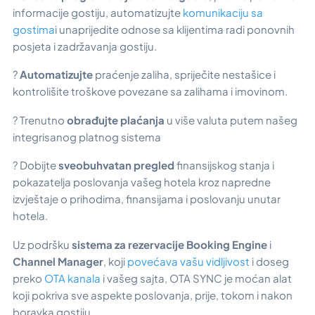
informacije gostiju, automatizujte
komunikaciju sa
gostima
i unaprijedite odnose sa klijentima radi ponovnih
posjeta i zadržavanja gostiju.
?
Automatizujte
praćenje zaliha, spriječite nestašice i
kontrolišite troškove povezane sa zalihama i imovinom.
? Trenutno
obrađujte plaćanja
u više valuta putem našeg
integrisanog platnog sistema
? Dobijte
sveobuhvatan pregled
finansijskog stanja i
pokazatelja poslovanja vašeg hotela kroz napredne
izvještaje o prihodima, finansijama i poslovanju unutar
hotela.
Uz podršku
sistema za rezervacije Booking Engine
i
Channel Manager
, koji
povećava vašu vidljivost
i doseg
preko
OTA kanala
i vašeg sajta, OTA SYNC je moćan alat
koji pokriva sve aspekte poslovanja, prije, tokom i nakon
boravka gostiju.