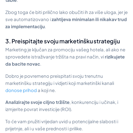
Zbog toga će biti prilično lako obučiti ih za više uloga, jer je
sve automatizovano i
zahtijeva minimalan ili nikakav trud
za implementaciju
.
3. Preispitajte svoju marketinšku strategiju
Marketing je ključan za promociju vašeg hotela, ali ako ne
sprovedete istraživanje tržišta na pravi način, vi
rizikujete
da bacite novac
.
Dobro je povremeno preispitati svoju trenutnu
marketinšku strategiju i vidjeti koji marketinški kanali
donose prihod
a koji ne.
Analizirajte svoje ciljno tržište
, konkurenciju i učinak, i
izmjerite povrat investicije (ROI).
To će vam pružiti vrijedan uvid u potencijalne slabosti i
prijetnje, ali i u vaše prednosti i prilike.