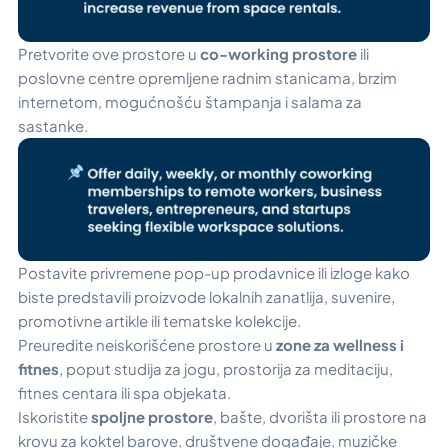
Pretvorite ove prostore u
co-working prostore
ili
poslovne centre opremljene radnim stanicama, brzim
internetom, mogućnošću štampanja i salama za
sastanke.
Postavite privremene pop-up prodavnice ili izloge kako
biste predstavili proizvode lokalnih zanatlija, suvenire,
promotivne artikle ili tematske kolekcije.
Preuredite neiskorišćene prostore u
zone za wellness i
fitnes
, poput studija za jogu, prostorija za meditaciju,
fitnes centara ili spa objekata.
Iskoristite
spoljne prostore
, bašte, dvorišta ili prostore na
krovu za koktel barove, društvene događaje, muzičke