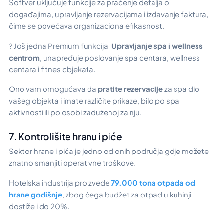
Softver uključuje funkcije za praćenje detalja o
događajima, upravljanje rezervacijama i izdavanje faktura,
čime se povećava organizaciona efikasnost.
? Još jedna Premium funkcija,
Upravljanje spa i wellness
centrom
, unapređuje poslovanje spa centara, wellness
centara i fitnes objekata.
Ono vam omogućava da
pratite rezervacije
za spa dio
vašeg objekta i imate različite prikaze, bilo po spa
aktivnosti ili po osobi zaduženoj za nju.
7. Kontrolišite hranu i piće
Sektor hrane i pića je jedno od onih područja gdje možete
znatno smanjiti operativne troškove.
Hotelska industrija proizvede
79.000 tona otpada od
hrane godišnje
, zbog čega budžet za otpad u kuhinji
dostiže i do 20%.