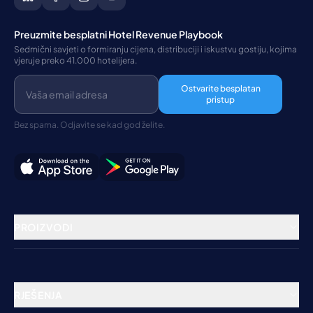
Preuzmite besplatni Hotel Revenue Playbook
Sedmični savjeti o formiranju cijena, distribuciji i iskustvu gostiju, kojima
vjeruje preko 41.000 hotelijera.
Ostvarite besplatan
pristup
Bez spama. Odjavite se kad god želite.
PROIZVODI
Rezervacioni sistem
Channel Manager
RJEŠENJA
Booking Engine